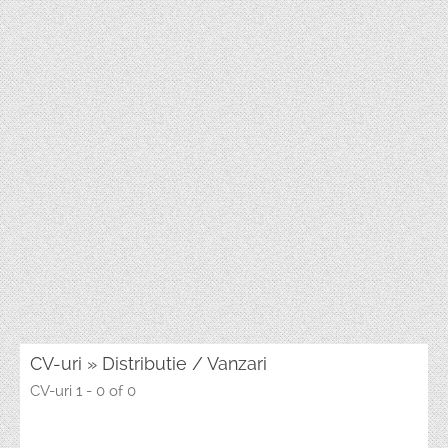
CV-uri » Distributie / Vanzari
CV-uri 1 - 0 of 0