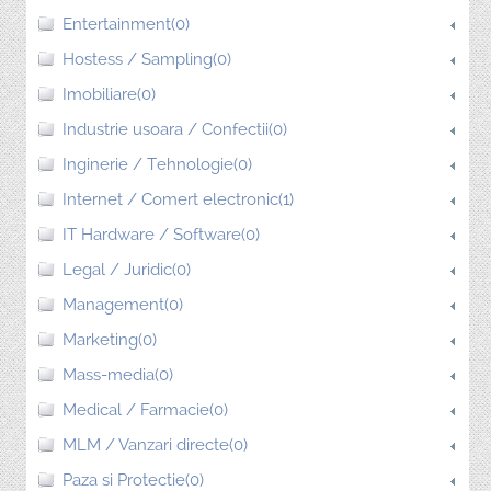
Entertainment(0)
Hostess / Sampling(0)
Imobiliare(0)
Industrie usoara / Confectii(0)
Inginerie / Tehnologie(0)
Internet / Comert electronic(1)
IT Hardware / Software(0)
Legal / Juridic(0)
Management(0)
Marketing(0)
Mass-media(0)
Medical / Farmacie(0)
MLM / Vanzari directe(0)
Paza si Protectie(0)