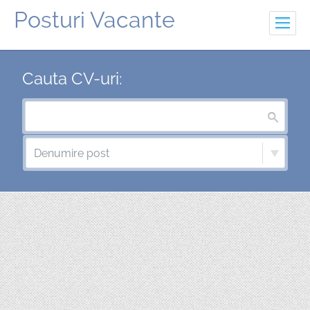
Posturi Vacante
Adauga oferta
Cauta CV-uri:
Adauga CV
Creeaza un cont
Intra in cont