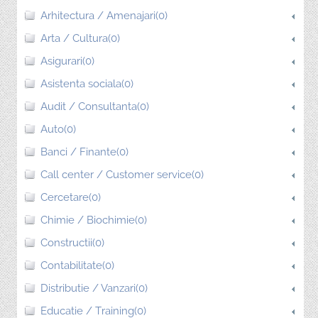
Arhitectura / Amenajari(0)
Arta / Cultura(0)
Asigurari(0)
Asistenta sociala(0)
Audit / Consultanta(0)
Auto(0)
Banci / Finante(0)
Call center / Customer service(0)
Cercetare(0)
Chimie / Biochimie(0)
Constructii(0)
Contabilitate(0)
Distributie / Vanzari(0)
Educatie / Training(0)