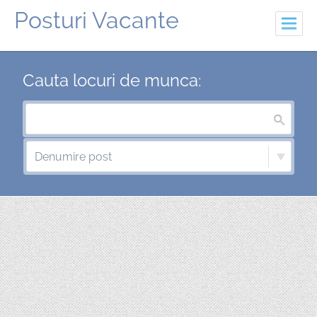
Posturi Vacante
Adauga oferta
Cauta locuri de munca:
Adauga CV
Creeaza un cont
Intra in cont