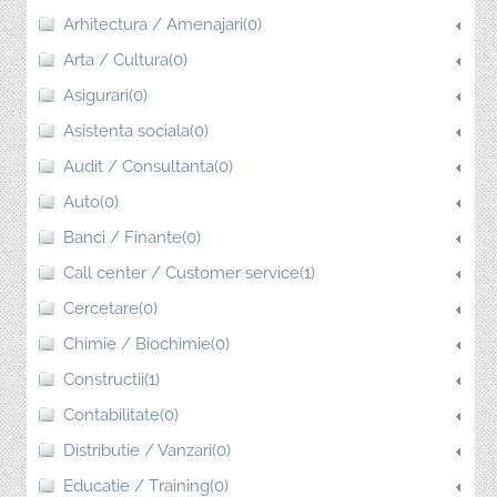
Arhitectura / Amenajari(0)
Arta / Cultura(0)
Asigurari(0)
Asistenta sociala(0)
Audit / Consultanta(0)
Auto(0)
Banci / Finante(0)
Call center / Customer service(1)
Cercetare(0)
Chimie / Biochimie(0)
Constructii(1)
Contabilitate(0)
Distributie / Vanzari(0)
Educatie / Training(0)