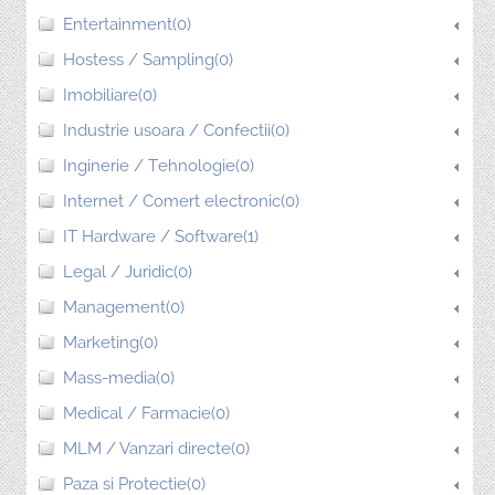
Entertainment(0)
Hostess / Sampling(0)
Imobiliare(0)
Industrie usoara / Confectii(0)
Inginerie / Tehnologie(0)
Internet / Comert electronic(0)
IT Hardware / Software(1)
Legal / Juridic(0)
Management(0)
Marketing(0)
Mass-media(0)
Medical / Farmacie(0)
MLM / Vanzari directe(0)
Paza si Protectie(0)