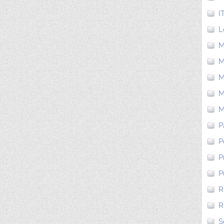
I
L
M
M
M
M
M
P
P
P
P
R
R
S