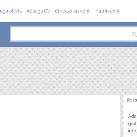
uga oferta
Adauga CV
Creeaza un cont
Intra in cont
Post
Adau
grat
intr