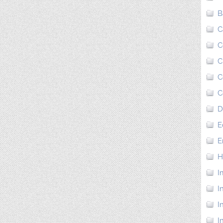
B
C
C
C
C
C
D
E
E
H
I
I
I
I