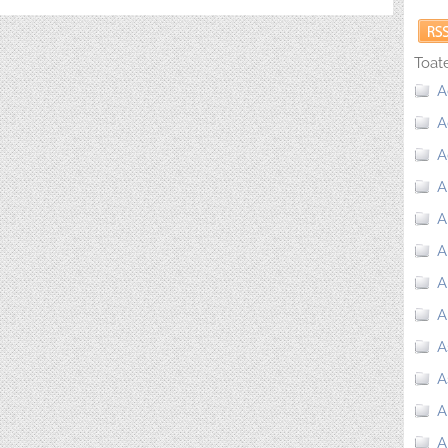
Toate
A
A
A
A
A
A
A
A
A
A
A
A