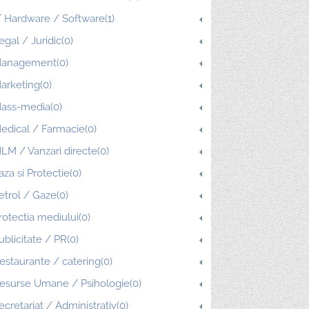
T Hardware / Software(1)
egal / Juridic(0)
anagement(0)
arketing(0)
ass-media(0)
edical / Farmacie(0)
LM / Vanzari directe(0)
aza si Protectie(0)
etrol / Gaze(0)
rotectia mediului(0)
ublicitate / PR(0)
estaurante / catering(0)
esurse Umane / Psihologie(0)
ecretariat / Administrativ(0)