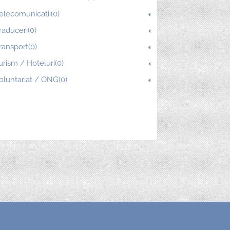
elecomunicatii(0)
raduceri(0)
ransport(0)
urism / Hoteluri(0)
oluntariat / ONG(0)