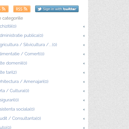
 categoriile
chizitii(0)
dministratie publica(0)
gricultura / Silvicultura /....(0)
limentatie / Comert(0)
lte domenii(0)
lte tari(2)
rhitectura / Amenajari(0)
rta / Cultura(0)
sigurari(0)
sistenta sociala(0)
udit / Consultanta(0)
uto(0)