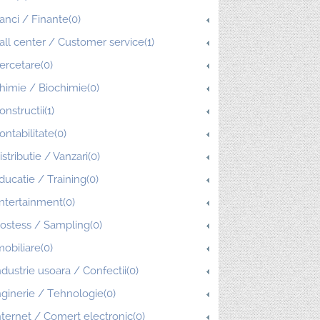
anci / Finante(0)
all center / Customer service(1)
ercetare(0)
himie / Biochimie(0)
onstructii(1)
ontabilitate(0)
istributie / Vanzari(0)
ducatie / Training(0)
ntertainment(0)
ostess / Sampling(0)
mobiliare(0)
ndustrie usoara / Confectii(0)
nginerie / Tehnologie(0)
nternet / Comert electronic(0)