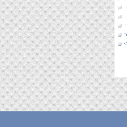
T
T
T
T
V